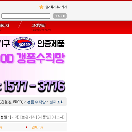
친환경,1500D)
>
갱폼 수직망
>
전체조회
정렬 :
[가격]
[높은가격]
[제품명]
[제조사]
)
일반(0)