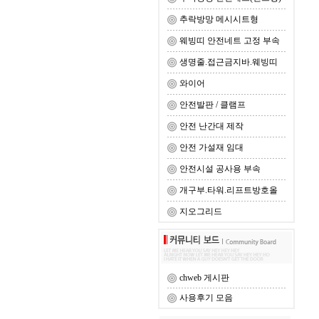
추락방망 메시시트형
웨빙띠 안전네트 고정 부속
생명줄.접근금지바.웨빙띠
와이어
안전발판 / 클램프
안전 난간대 제작
안전 가설재 임대
안전시설 공사용 부속
개구부.타워.리프트방호올
지오그리드
chweb 게시판
사용후기 모음