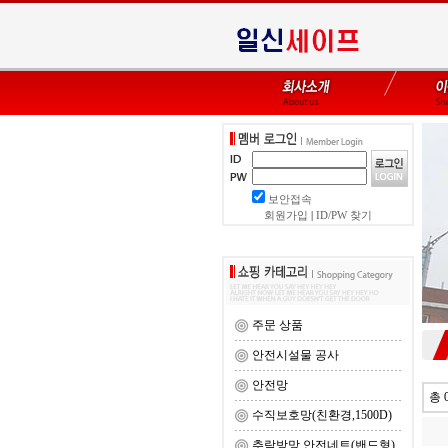
보안접속
회원가입
|
ID/PW 찾기
주문 상품
안전시설물 공사
안전망
총 
수직보호망(친환경,1500D)
추락방망 안전네트(밴드형)