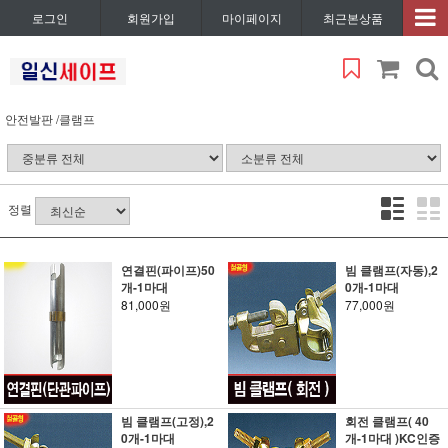
로그인
회원가입
마이페이지
최근본상품
안전발판 /클램프
정렬
연결핀(파이프)50
빔 클램프(자동),2
개-1마대
0개-1마대
81,000원
77,000원
빔 클램프(고정),2
회전 클램프( 40
0개-1마대
개-1마대 )KC인증