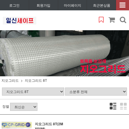
로그인
회원가입
마이페이지
최근본상품
지오그리드
지오그리드 8T
정렬
지오그리드 8T(2M
X50M)